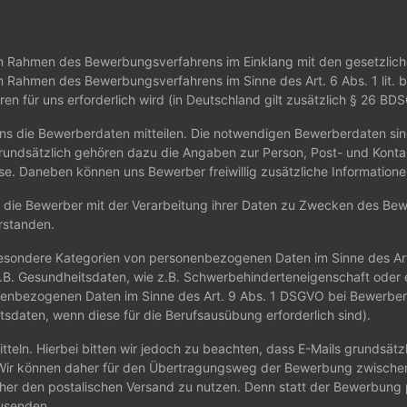
 Rahmen des Bewerbungsverfahrens im Einklang mit den gesetzliche
im Rahmen des Bewerbungsverfahrens im Sinne des Art. 6 Abs. 1 lit. b.
n für uns erforderlich wird (in Deutschland gilt zusätzlich § 26 BDS
 die Bewerberdaten mitteilen. Die notwendigen Bewerberdaten sind,
grundsätzlich gehören dazu die Angaben zur Person, Post- und Kon
e. Daneben können uns Bewerber freiwillig zusätzliche Informationen
h die Bewerber mit der Verarbeitung ihrer Daten zu Zwecken des Be
rstanden.
esondere Kategorien von personenbezogenen Daten im Sinne des Art.
 (z.B. Gesundheitsdaten, wie z.B. Schwerbehinderteneigenschaft oder
nbezogenen Daten im Sinne des Art. 9 Abs. 1 DSGVO bei Bewerbern
itsdaten, wenn diese für die Berufsausübung erforderlich sind).
eln. Hierbei bitten wir jedoch zu beachten, dass E-Mails grundsätzl
n. Wir können daher für den Übertragungsweg der Bewerbung zwisc
r den postalischen Versand zu nutzen. Denn statt der Bewerbung pe
usenden.