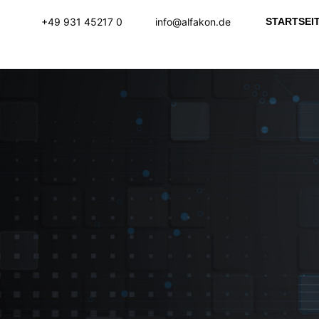
Skip
+49 931 45217 0
info@alfakon.de
STARTSEI
to
content