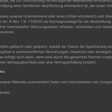
gänge, die zur Durchführung vorvertraglicher Maßnahmen erforderlich
lung einer rechtlichen Verpflichtung erforderlich ist, der unser Unte
resses unseres Unternehmens oder eines Dritten erforderlich und übe
 Art. 6 Abs. 1 lit. f DSGVO als Rechtsgrundlage für die Verarbeitung.
 Internetseiten (Nutzungsdaten) erheben, verarbeiten und nutzen wi
urechnen.
den gelöscht oder gesperrt, sobald der Zweck der Speicherung entfä
geber in unionsrechtlichen Verordnungen, Gesetzen oder sonstigen Vo
 erfolgt auch dann, wenn eine durch die genannten Normen vorgesch
inen Vertragsabschluss oder eine Vertragserfüllung besteht.
les
er unserer Webseite automatisiert Daten und Informationen vom Com
ersion