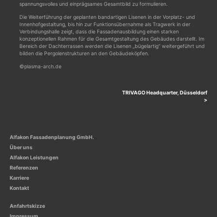
spannungsvolles und einprägsames Gesamtbild zu formulieren.
Die Weiterführung der geplanten bandartigen Lisenen in der Vorplatz- und
Innenhofgestaltung, bis hin zur Funktionsübernahme als Tragwerk in der
Verbindungshalle zeigt, dass die Fassadenausbildung einen starken
konzeptionellen Rahmen für die Gesamtgestaltung des Gebäudes darstellt. Im
Bereich der Dachterrassen werden die Lisenen „bügelartig“ weitergeführt und
bilden die Pergolenstrukturen an den Gebäudeköpfen.
©plasma-arch.de
Beitrags-
TRIVAGO Headquarter, Düsseldorf
Navigation
Alfakon Fassadenplanung GmbH.
Über uns
Alfakon Leistungen
Referenzen
Karriere
Kontakt
Anfahrtskizze
Impressum